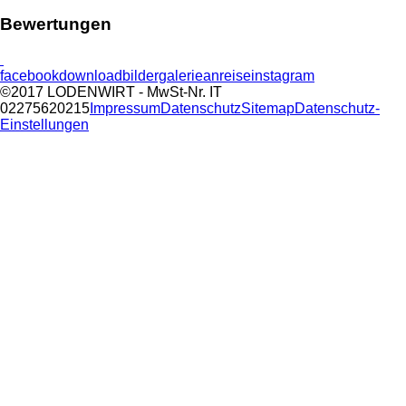
Bewertungen
facebook
download
bildergalerie
anreise
instagram
©2017 LODENWIRT
- MwSt-Nr. IT
02275620215
Impressum
Datenschutz
Sitemap
Datenschutz-
Einstellungen