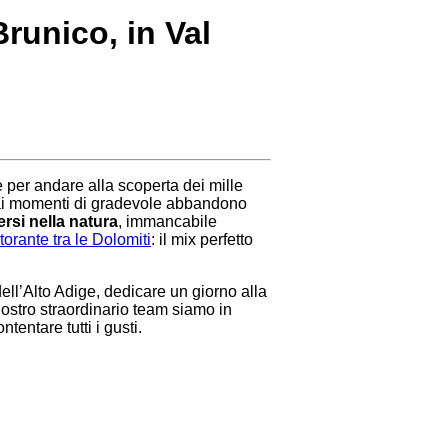
runico, in Val
le per andare alla scoperta dei mille
o ai momenti di gradevole abbandono
rsi nella natura
, immancabile
storante tra le Dolomiti
: il mix perfetto
dell’Alto Adige, dedicare un giorno alla
 nostro straordinario team siamo in
ntentare tutti i gusti.