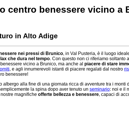
so centro benessere vicino a B
uro in Alto Adige
nessere nei pressi di Brunico
, in Val Pusteria, è il luogo idea
elax che dura nel tempo
. Con questo non ci riferiamo soltant
ro benessere vicino a Brunico, ma anche al
piacere di stare imme
omiti
, e agli innumerevoli istanti di piacere regalati dal nostro
ri
uro benessere!
 albergo alla fine di una giornata ricca di avventure tra i monti 
 semplicemente la spina dopo aver tenuto un
seminario
: noi e il
le nostre magnifiche
offerte bellezza e benessere
, capaci di acco