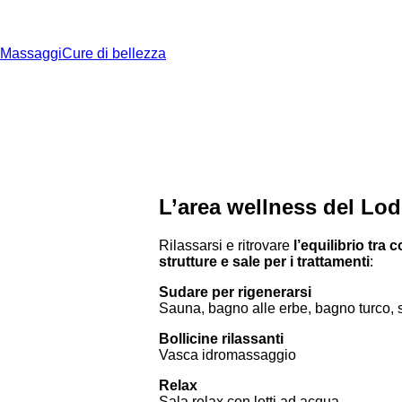
Massaggi
Cure di bellezza
L’area wellness del Lod
Rilassarsi e ritrovare
l’equilibrio tra
strutture e sale per i trattamenti
:
Sudare
per
rigenerarsi
Sauna, bagno alle erbe, bagno turco, 
Bollicine rilassanti
Vasca idromassaggio
Relax
Sala relax con letti ad acqua