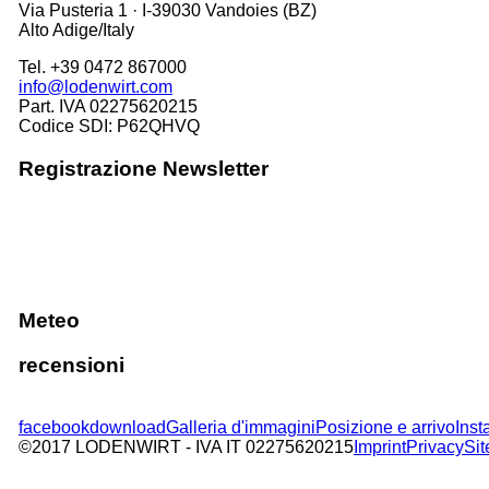
Via Pusteria 1 · I-39030 Vandoies (BZ)
Alto Adige/Italy
Tel. +39 0472 867000
info@lodenwirt.com
Part. IVA 02275620215
Codice SDI: P62QHVQ
Registrazione Newsletter
Meteo
recensioni
facebook
download
Galleria d'immagini
Posizione e arrivo
Ins
©2017 LODENWIRT
- IVA IT 02275620215
Imprint
Privacy
Si