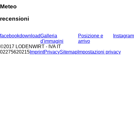
Meteo
recensioni
facebook
download
Galleria
Posizione e
Instagram
d'immagini
arrivo
©2017 LODENWIRT
- IVA IT
02275620215
Imprint
Privacy
Sitemap
Impostazioni privacy