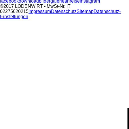
facebook
download
bildergalerie
anreise
instagram
©2017 LODENWIRT
- MwSt-Nr. IT
02275620215
Impressum
Datenschutz
Sitemap
Datenschutz-
Einstellungen