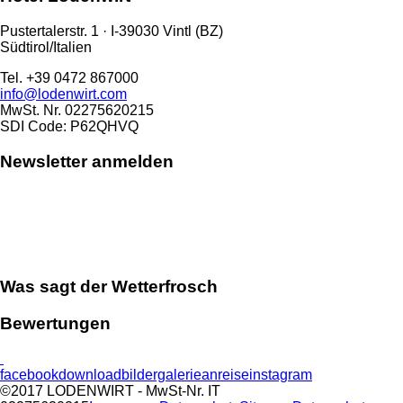
Pustertalerstr. 1 · I-39030 Vintl (BZ)
Südtirol/Italien
Tel. +39 0472 867000
info@lodenwirt.com
MwSt. Nr. 02275620215
SDI Code: P62QHVQ
Newsletter anmelden
Was sagt der Wetterfrosch
Bewertungen
facebook
download
bildergalerie
anreise
instagram
©2017 LODENWIRT
- MwSt-Nr. IT