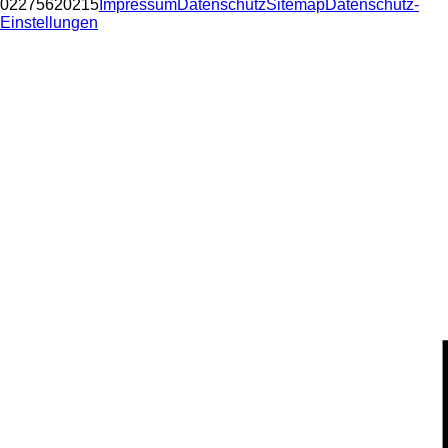
02275620215
Impressum
Datenschutz
Sitemap
Datenschutz-
Einstellungen