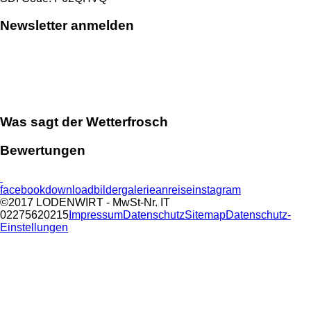
Newsletter anmelden
Was sagt der Wetterfrosch
Bewertungen
facebook
download
bildergalerie
anreise
instagram
©2017 LODENWIRT
- MwSt-Nr. IT
02275620215
Impressum
Datenschutz
Sitemap
Datenschutz-
Einstellungen