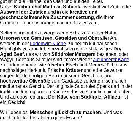
gut ist in die Pfanne, den Ofen und auf den Teller.
Unser
Küchenchef Matthias Schenk
investiert viel Zeit in die
Auswahl der Zutaten
und in die
kreative und
geschmacksintensive Zusammensetzung
, die Ihren
Gaumen Freudensprünge machen lassen wird.
Seltene und nahezu vergessene Schätze aus der Natur,
Ursorten von Gemüsen, Getreiden und Obst
aller Art,
werden in der
Lodenwirt-Küche
zu neuen kulinarischen
Highlights verarbeitet. Spezialitäten wie erstklassiges
Dry
Aged Beef,
das wir von
Südtiroler Metzgern
beziehen,
oder
Wagyū Beef aus Südtirol sind immer wieder
auf unserer Karte
zu finden, ebenso wie
frischer Fisch
und Meeresfrüchte aus
nachhaltiger Herkunft.
Frische Kräuter
und edle Gewürze
sorgen für den nötigen Pep in unseren Gerichten, und
hochwertige Olivenöle
vom Gardasee verfeinern so manch
mediterranes Gericht. Der originale Südtiroler Speck darf in der
traditionellen regionalen Küche selbstverständlich nicht fehlen.
Und apropos regional: Der
Käse vom Südtiroler Affineur
ist
ein Gedicht!
Wir lieben es,
Menschen glücklich zu machen
. Und was
macht glücklicher als ein gutes Essen?