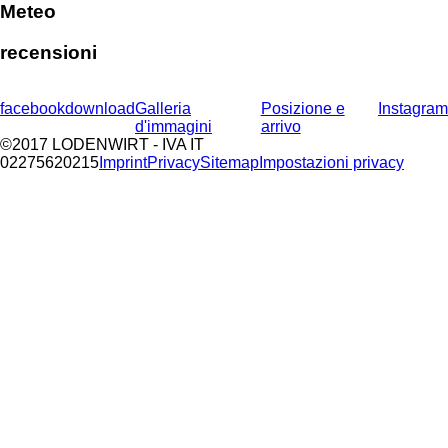
Meteo
recensioni
facebook
download
Galleria
Posizione e
Instagram
d'immagini
arrivo
©2017 LODENWIRT
- IVA IT
02275620215
Imprint
Privacy
Sitemap
Impostazioni privacy