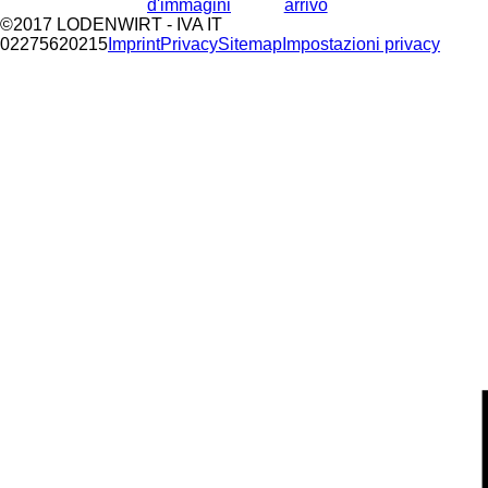
d'immagini
arrivo
©2017 LODENWIRT
- IVA IT
02275620215
Imprint
Privacy
Sitemap
Impostazioni privacy